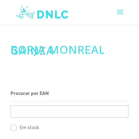
BORJA MONREAL
GAINZA
Procurar por EAN
Em stock