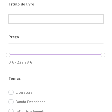
Título do livro
Preço
0
€
-
222.28
€
Temas
Literatura
Banda Desenhada
Infantis e Juvenis