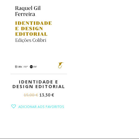
IDENTIDADE E
DESIGN EDITORIAL
O
O
15,00
€
13,50
€
PREÇO
PREÇO
ADICIONAR AOS FAVORITOS
ORIGINAL
ATUAL
ERA:
É:
15,00 €.
13,50 €.