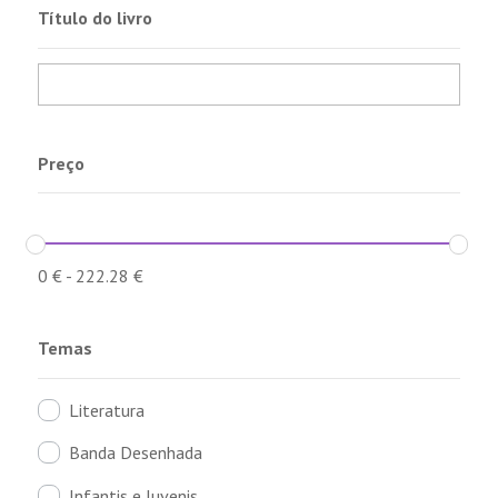
Título do livro
Preço
0
€
-
222.28
€
Temas
Literatura
Banda Desenhada
Infantis e Juvenis