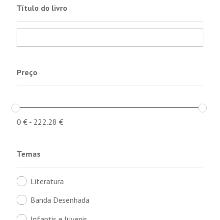
Título do livro
Preço
0
€
-
222.28
€
Temas
Literatura
Banda Desenhada
Infantis e Juvenis