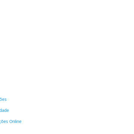
s
Contactos
ões
DNL Convergência
Rua Principal nº39-41, RC Direito,
idade
Loja 2
Vergas
ções Online
3840-555 Sto André de Vagos