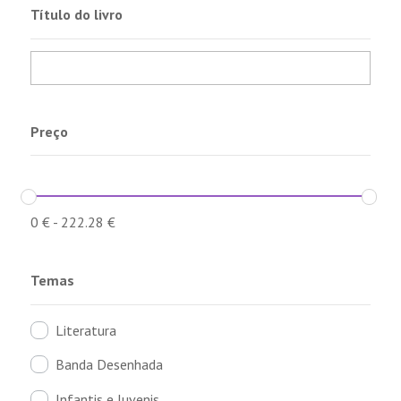
Título do livro
Preço
0
€
-
222.28
€
Temas
Literatura
Banda Desenhada
Infantis e Juvenis