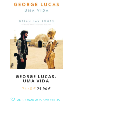
GEORGE LUCAS:
UMA VIDA
O
O
24,40
€
21,96
€
PREÇO
PREÇO
ADICIONAR AOS FAVORITOS
ORIGINAL
ATUAL
ERA:
É:
24,40 €.
21,96 €.