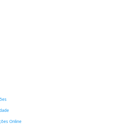
s
Contactos
ões
DNL Convergência
Rua Principal nº39-41, RC Direito,
idade
Loja 2
Vergas
ções Online
3840-555 Sto André de Vagos