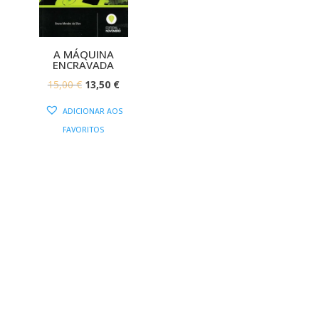
A MÁQUINA
ENCRAVADA
O
O
15,00
€
13,50
€
PREÇO
PREÇO
ADICIONAR AOS
ORIGINAL
ATUAL
FAVORITOS
ERA:
É:
15,00 €.
13,50 €.