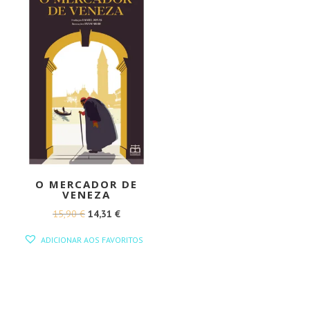
O MERCADOR DE
VENEZA
O
O
15,90
€
14,31
€
PREÇO
PREÇO
ADICIONAR AOS FAVORITOS
ORIGINAL
ATUAL
ERA:
É:
15,90 €.
14,31 €.