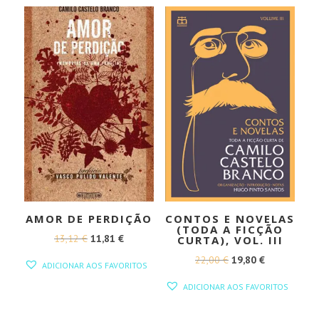
AMOR DE PERDIÇÃO
CONTOS E NOVELAS
(TODA A FICÇÃO
O
O
13,12
€
11,81
€
CURTA), VOL. III
PREÇO
PREÇO
O
O
22,00
€
19,80
€
ADICIONAR AOS FAVORITOS
ORIGINAL
ATUAL
PREÇO
PREÇO
ADICIONAR AOS FAVORITOS
ERA:
É:
ORIGINAL
ATUAL
13,12 €.
11,81 €.
ERA:
É: