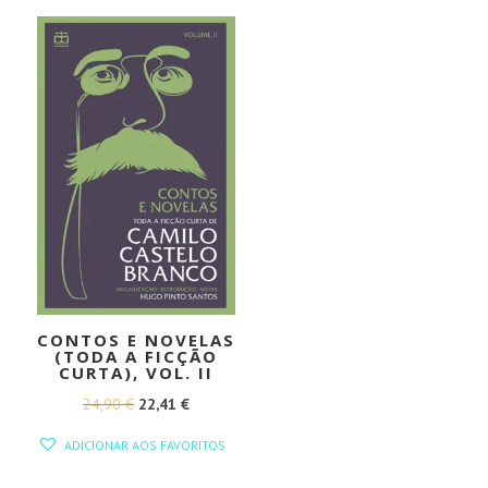
24,90 €.
22,41 €.
CONTOS E NOVELAS
(TODA A FICÇÃO
CURTA), VOL. II
O
O
24,90
€
22,41
€
PREÇO
PREÇO
ADICIONAR AOS FAVORITOS
ORIGINAL
ATUAL
ERA:
É: