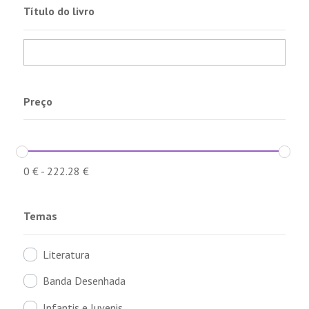
Título do livro
Preço
0
€
-
222.28
€
Temas
Literatura
Banda Desenhada
Infantis e Juvenis