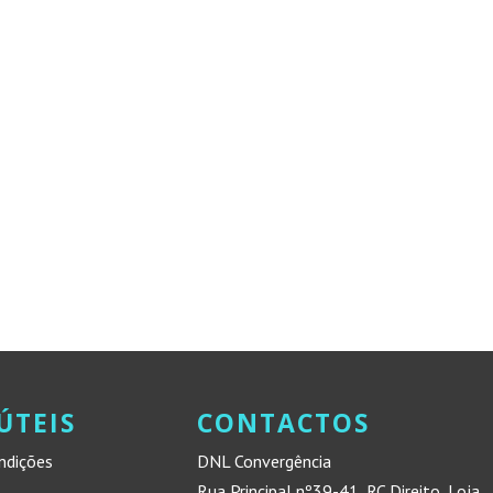
ÚTEIS
CONTACTOS
ndições
DNL Convergência
Rua Principal nº39-41, RC Direito, Loja