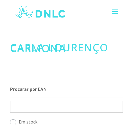
CARLA LOURENÇO
CARMONA
Procurar por EAN
Em stock