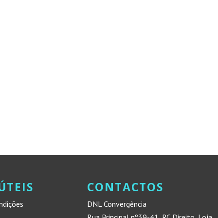
ÚTEIS
CONTACTOS
ndições
DNL Convergência
Rua Principal nº39-41, RC Direito, Loja