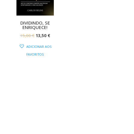
DIVIDINDO, SE
ENRIQUECE!
O
O
15,00
€
13,50
€
PREÇO
PREÇO
ADICIONAR AOS
ORIGINAL
ATUAL
FAVORITOS
ERA:
É:
15,00 €.
13,50 €.