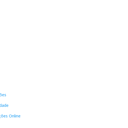
s
Contactos
ões
DNL Convergência
Rua Principal nº39-41, RC Direito,
idade
Loja 2
Vergas
ções Online
3840-555 Sto André de Vagos