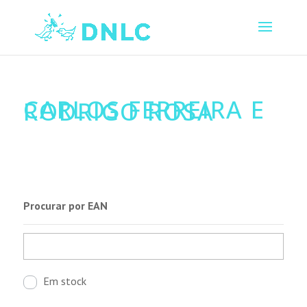
CARLOS FERREIRA E
RODRIGO ROSA
Procurar por EAN
Em stock