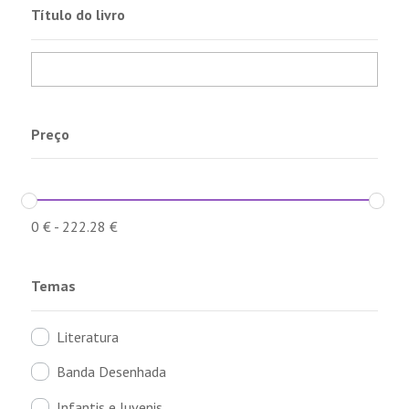
Título do livro
Preço
0
€
-
222.28
€
Temas
Literatura
Banda Desenhada
Infantis e Juvenis