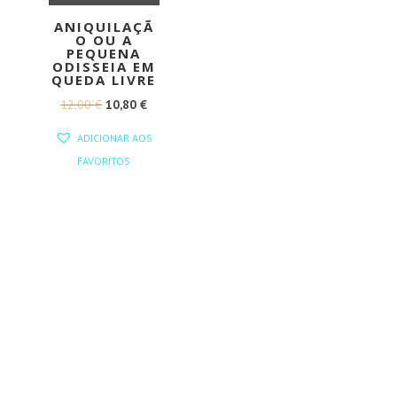
ANIQUILAÇÃ
O OU A
PEQUENA
ODISSEIA EM
QUEDA LIVRE
O
O
12,00
€
10,80
€
PREÇO
PREÇO
ADICIONAR AOS
ORIGINAL
ATUAL
FAVORITOS
ERA:
É:
12,00 €.
10,80 €.