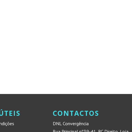
ÚTEIS
CONTACTOS
ndições
DNL Convergência
Rua Principal nº39-41, RC Direito, Loja