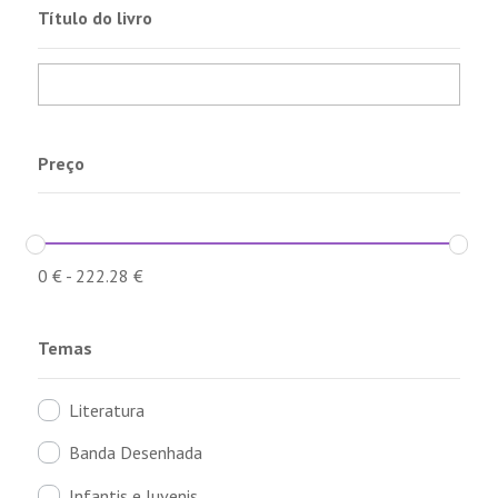
Título do livro
Preço
0
€
-
222.28
€
Temas
Literatura
Banda Desenhada
Infantis e Juvenis