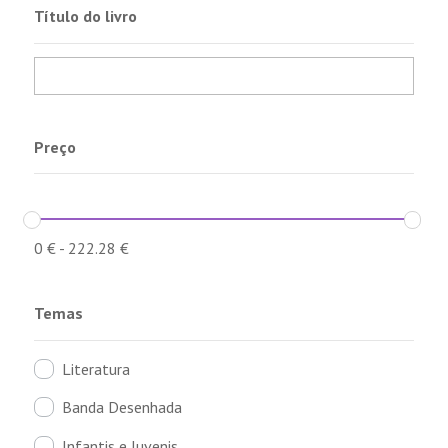
Título do livro
Preço
0
€
-
222.28
€
Temas
Literatura
Banda Desenhada
Infantis e Juvenis