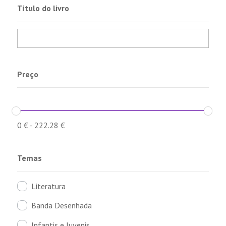
Título do livro
Preço
0
€
-
222.28
€
Temas
Literatura
Banda Desenhada
Infantis e Juvenis