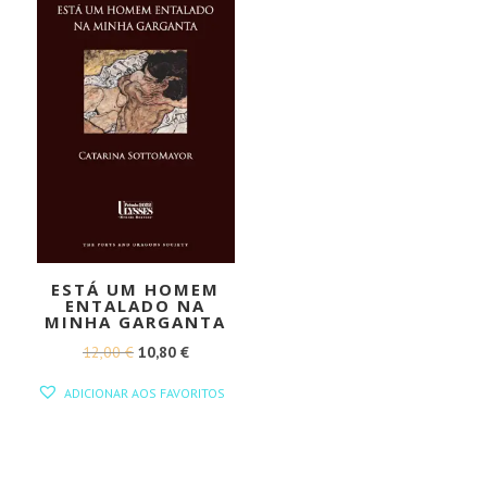
ESTÁ UM HOMEM
ENTALADO NA
MINHA GARGANTA
O
O
12,00
€
10,80
€
PREÇO
PREÇO
ADICIONAR AOS FAVORITOS
ORIGINAL
ATUAL
ERA:
É:
12,00 €.
10,80 €.