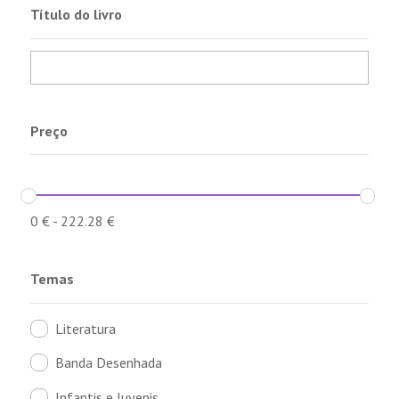
Título do livro
Preço
0
€
-
222.28
€
Temas
Literatura
Banda Desenhada
Infantis e Juvenis