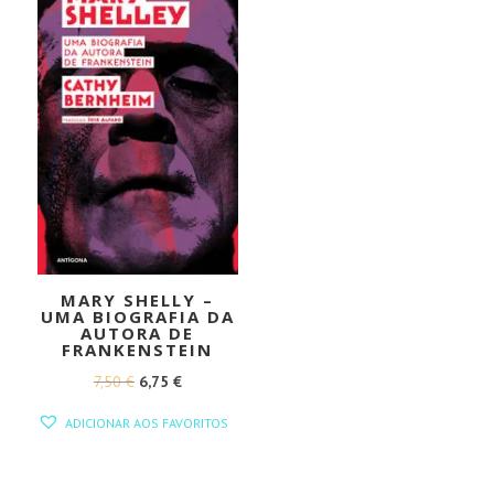
MARY SHELLY –
UMA BIOGRAFIA DA
AUTORA DE
FRANKENSTEIN
O
O
7,50
€
6,75
€
PREÇO
PREÇO
ADICIONAR AOS FAVORITOS
ORIGINAL
ATUAL
ERA:
É: