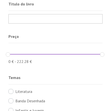
Título do livro
Preço
0
€
-
222.28
€
Temas
Literatura
Banda Desenhada
Infantis e Juvenis