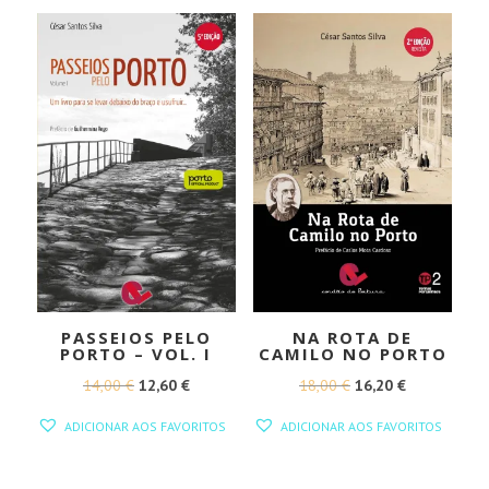
14,00 €.
12,60 €.
14,00 €.
12,60 €.
PASSEIOS PELO
NA ROTA DE
PORTO – VOL. I
CAMILO NO PORTO
O
O
O
O
14,00
€
12,60
€
18,00
€
16,20
€
PREÇO
PREÇO
PREÇO
PREÇO
ADICIONAR AOS FAVORITOS
ADICIONAR AOS FAVORITOS
ORIGINAL
ATUAL
ORIGINAL
ATUAL
ERA:
É:
ERA:
É: