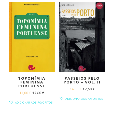
TOPONÍMIA
PASSEIOS PELO
FEMININA
PORTO – VOL. II
PORTUENSE
O
O
14,00
€
12,60
€
O
O
14,00
€
12,60
€
PREÇO
PREÇO
ADICIONAR AOS FAVORITOS
PREÇO
PREÇO
ORIGINAL
ATUAL
ADICIONAR AOS FAVORITOS
ORIGINAL
ATUAL
ERA:
É:
ERA:
É: