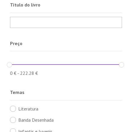
Título do livro
Preço
0
€
-
222.28
€
Temas
Literatura
Banda Desenhada
Infantis e Juvenis