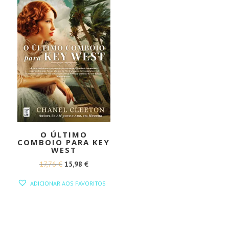
O ÚLTIMO
COMBOIO PARA KEY
WEST
O
O
17,76
€
15,98
€
PREÇO
PREÇO
ADICIONAR AOS FAVORITOS
ORIGINAL
ATUAL
ERA:
É:
17,76 €.
15,98 €.