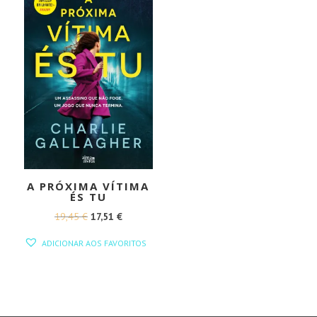
A PRÓXIMA VÍTIMA
ÉS TU
O
O
19,45
€
17,51
€
PREÇO
PREÇO
ADICIONAR AOS FAVORITOS
ORIGINAL
ATUAL
ERA:
É:
19,45 €.
17,51 €.