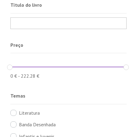
Título do livro
Preço
0
€
-
222.28
€
Temas
Literatura
Banda Desenhada
Infantis e Juvenis