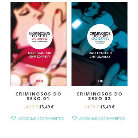
CRIMINOSOS DO
CRIMINOSOS DO
SEXO 01
SEXO 02
O
O
O
O
14,99
€
13,49
€
14,99
€
13,49
€
PREÇO
PREÇO
PREÇO
PREÇO
ADICIONAR AOS FAVORITOS
ADICIONAR AOS FAVORITOS
ORIGINAL
ATUAL
ORIGINAL
ATUAL
ERA:
É:
ERA:
É: