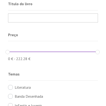
Título do livro
Preço
0
€
-
222.28
€
Temas
Literatura
Banda Desenhada
Infantis e Juvenis