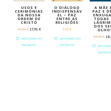
USOS E
O DIÁLOGO
A MÃE 
CERIMÓNIAS
INDISPENSÁV
PAZ E D
DA NOSSA
EL – PAZ
ENXUG
ORDEM DE
ENTRE AS
TODAS 
CRISTO
RELIGIÕES
LÁGRIM
DOS SE
O
O
19,90
€
17,91
€
7,50
€
OLHO
PREÇO
PREÇO
O
20,00
€
18
ADICIONAR AOS
ADICIONAR AOS
ORIGINAL
ATUAL
PR
FAVORITOS
FAVORITOS
ADICIONA
ERA:
É:
ORI
FAVORITO
19,90 €.
17,91 €.
ERA
20,