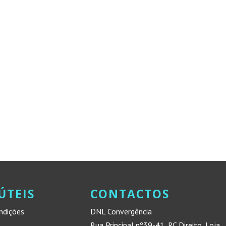
ÚTEIS
CONTACTOS
ndições
DNL Convergência
Rua Principal nº39-41, RC Direito, Loja