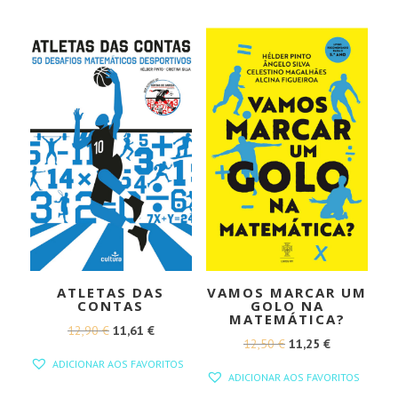
ERA:
É:
17,50 €.
15,75 €.
ATLETAS DAS
VAMOS MARCAR UM
CONTAS
GOLO NA
MATEMÁTICA?
O
O
12,90
€
11,61
€
O
O
12,50
€
11,25
€
PREÇO
PREÇO
ADICIONAR AOS FAVORITOS
PREÇO
PREÇO
ORIGINAL
ATUAL
ADICIONAR AOS FAVORITOS
ORIGINAL
ATUAL