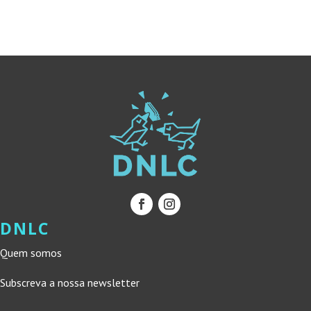
ERA:
É:
ERA:
É:
12,90 €.
11,61 €.
12,50 €.
11,25 €.
DNLC
Quem somos
Subscreva a nossa newsletter