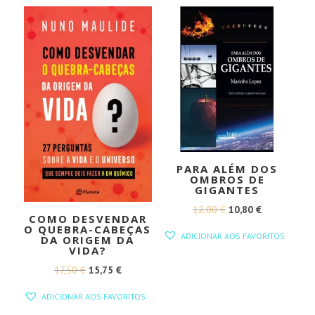
PARA ALÉM DOS
OMBROS DE
GIGANTES
O
O
12,00
€
10,80
€
COMO DESVENDAR
PREÇO
PREÇO
O QUEBRA-CABEÇAS
ADICIONAR AOS FAVORITOS
DA ORIGEM DA
ORIGINAL
ATUAL
VIDA?
ERA:
É:
O
O
17,50
€
15,75
€
12,00 €.
10,80 €.
PREÇO
PREÇO
ADICIONAR AOS FAVORITOS
ORIGINAL
ATUAL