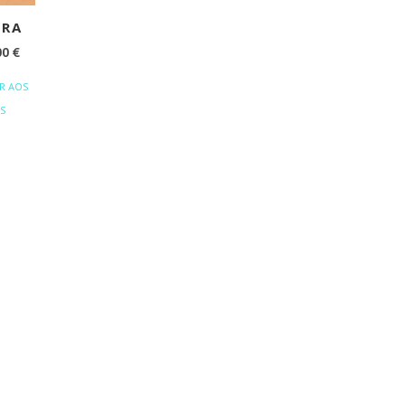
DRA
O
00
€
EÇO
PREÇO
R AOS
IGINAL
ATUAL
S
A:
É:
,00 €.
9,00 €.