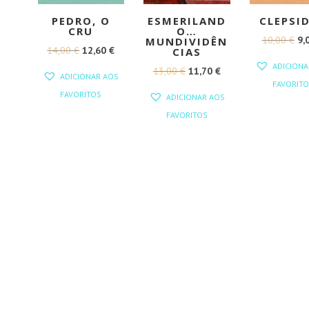
PEDRO, O
ESMERILAND
CLEPSI
CRU
O…
O
10,00
€
9,
MUNDIVIDÊN
O
O
14,00
€
12,60
€
CIAS
PR
ADICIONA
PREÇO
PREÇO
O
O
13,00
€
11,70
€
OR
ADICIONAR AOS
FAVORITO
ORIGINAL
ATUAL
PREÇO
PREÇO
ER
FAVORITOS
ADICIONAR AOS
ERA:
É:
ORIGINAL
ATUAL
10
FAVORITOS
14,00 €.
12,60 €.
ERA:
É:
13,00 €.
11,70 €.