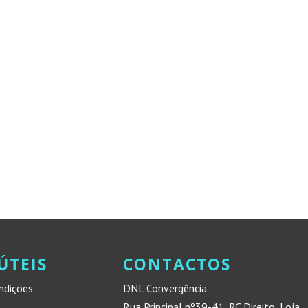
ÚTEIS
CONTACTOS
ndições
DNL Convergência
Rua Principal nº39-41, RC Direito, Loja