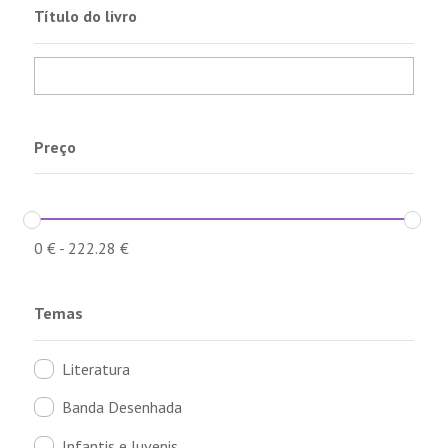
Título do livro
Preço
0
€
-
222.28
€
Temas
Literatura
Banda Desenhada
Infantis e Juvenis