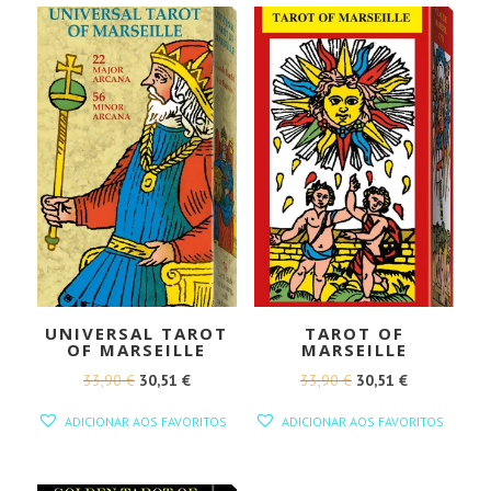
UNIVERSAL TAROT
TAROT OF
OF MARSEILLE
MARSEILLE
O
O
O
O
33,90
€
30,51
€
33,90
€
30,51
€
PREÇO
PREÇO
PREÇO
PREÇO
ADICIONAR AOS FAVORITOS
ADICIONAR AOS FAVORITOS
ORIGINAL
ATUAL
ORIGINAL
ATUAL
ERA:
É:
ERA:
É: