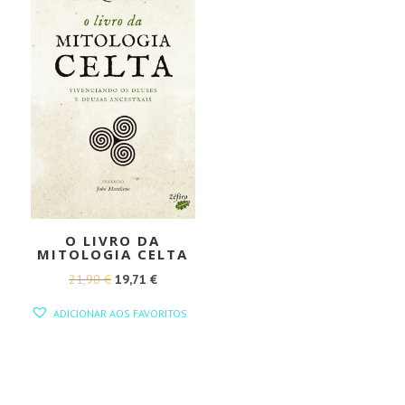
O LIVRO DA
MITOLOGIA CELTA
O
O
21,90
€
19,71
€
PREÇO
PREÇO
ADICIONAR AOS FAVORITOS
ORIGINAL
ATUAL
ERA:
É:
21,90 €.
19,71 €.