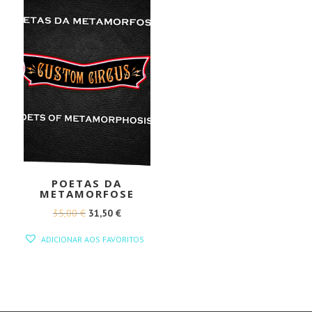
POETAS DA
METAMORFOSE
O
O
35,00
€
31,50
€
PREÇO
PREÇO
ADICIONAR AOS FAVORITOS
ORIGINAL
ATUAL
ERA:
É:
35,00 €.
31,50 €.