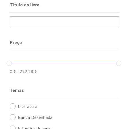
Título do livro
Preço
0
€
-
222.28
€
Temas
Literatura
Banda Desenhada
Infantis e Juvenis