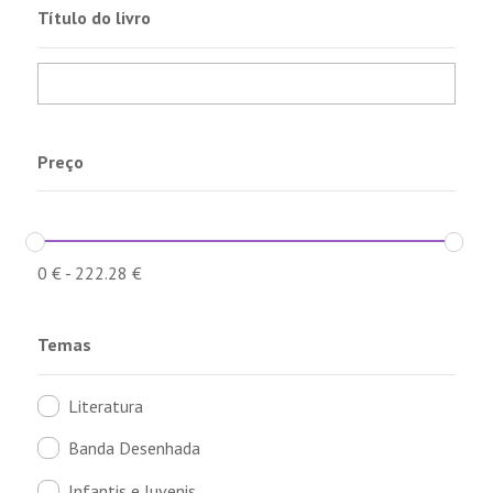
Título do livro
Preço
0
€
-
222.28
€
Temas
Literatura
Banda Desenhada
Infantis e Juvenis