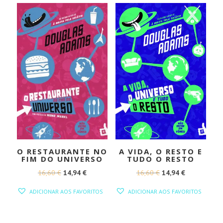
O RESTAURANTE NO
A VIDA, O RESTO E
FIM DO UNIVERSO
TUDO O RESTO
O
O
O
O
16,60
€
14,94
€
16,60
€
14,94
€
PREÇO
PREÇO
PREÇO
PREÇO
ADICIONAR AOS FAVORITOS
ADICIONAR AOS FAVORITOS
ORIGINAL
ATUAL
ORIGINAL
ATUAL
ERA:
É:
ERA:
É: