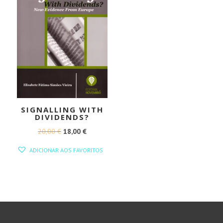
SIGNALLING WITH
DIVIDENDS?
O
O
20,00
€
18,00
€
PREÇO
PREÇO
ADICIONAR AOS FAVORITOS
ORIGINAL
ATUAL
ERA:
É:
20,00 €.
18,00 €.