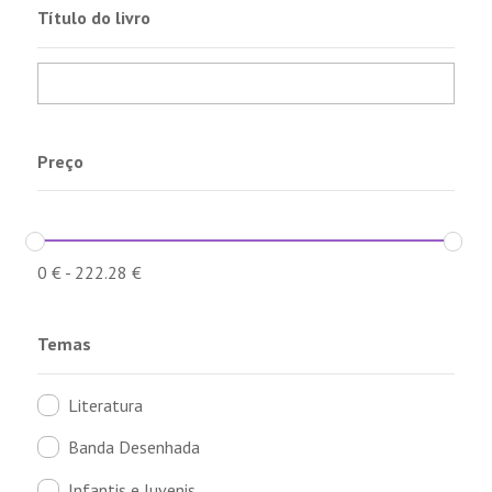
Título do livro
Preço
0
€
-
222.28
€
Temas
Literatura
Banda Desenhada
Infantis e Juvenis