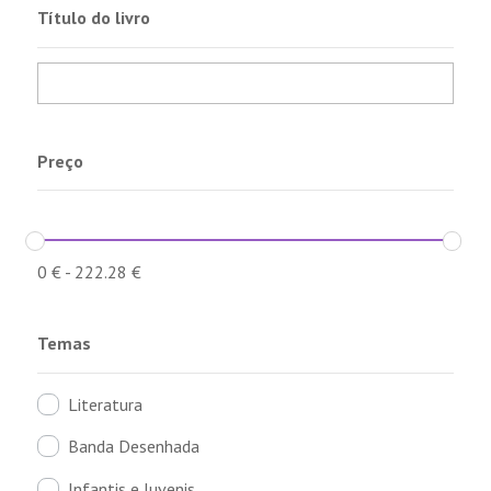
Título do livro
Preço
0
€
-
222.28
€
Temas
Literatura
Banda Desenhada
Infantis e Juvenis