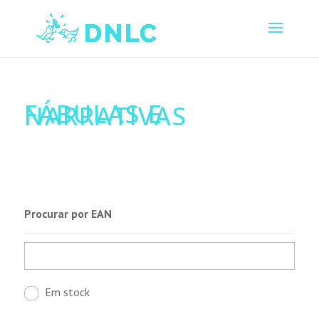
FÁBULAS E
NARRATIVAS
Procurar por EAN
Em stock