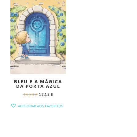
BLEU E A MÁGICA
DA PORTA AZUL
O
O
13,50
€
12,15
€
PREÇO
PREÇO
ADICIONAR AOS FAVORITOS
ORIGINAL
ATUAL
ERA:
É:
13,50 €.
12,15 €.