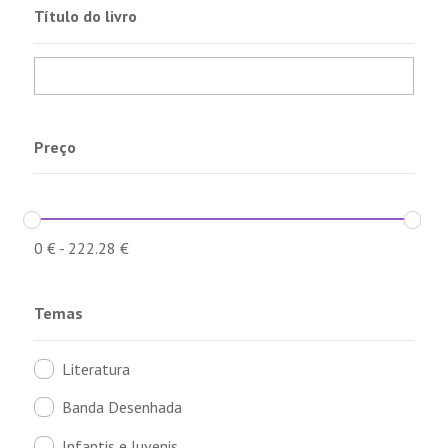
Título do livro
Preço
0
€
-
222.28
€
Temas
Literatura
Banda Desenhada
Infantis e Juvenis