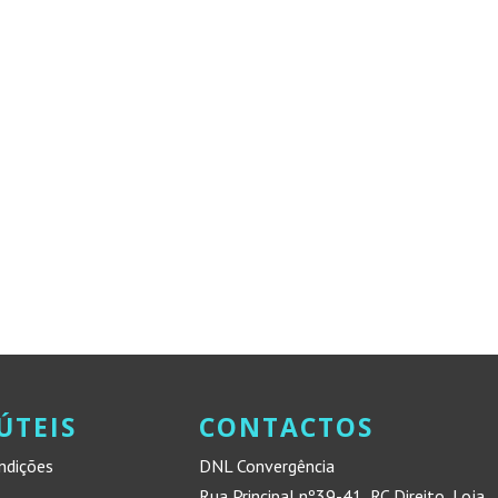
ÚTEIS
CONTACTOS
ndições
DNL Convergência
Rua Principal nº39-41, RC Direito, Loja