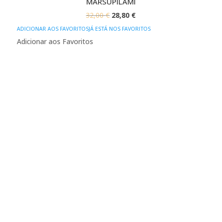
MARSUPILAMI
O
O
32,00
€
28,80
€
PREÇO
PREÇO
ADICIONAR AOS FAVORITOS
JÁ ESTÁ NOS FAVORITOS
ORIGINAL
ATUAL
Adicionar aos Favoritos
ERA:
É:
32,00 €.
28,80 €.