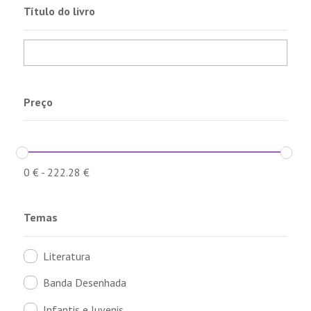
Título do livro
Preço
0
€
-
222.28
€
Temas
Literatura
Banda Desenhada
Infantis e Juvenis