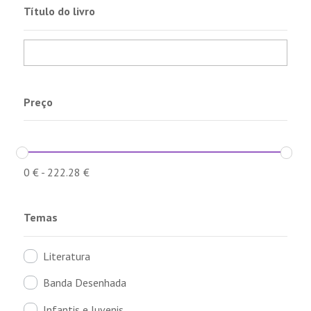
Título do livro
Preço
0
€
-
222.28
€
Temas
Literatura
Banda Desenhada
Infantis e Juvenis