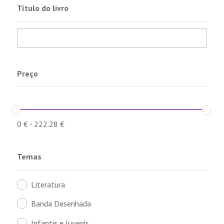
Título do livro
Preço
0
€
-
222.28
€
Temas
Literatura
Banda Desenhada
Infantis e Juvenis