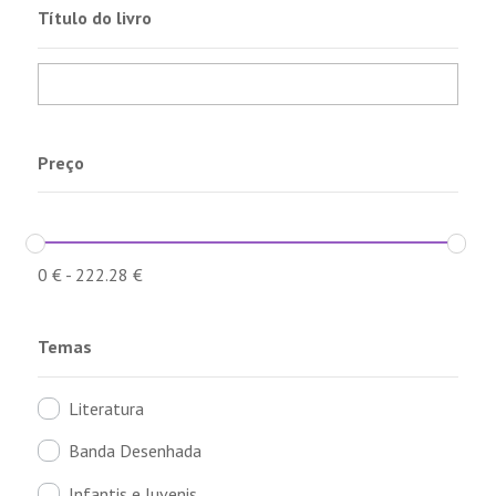
Título do livro
Preço
0
€
-
222.28
€
Temas
Literatura
Banda Desenhada
Infantis e Juvenis