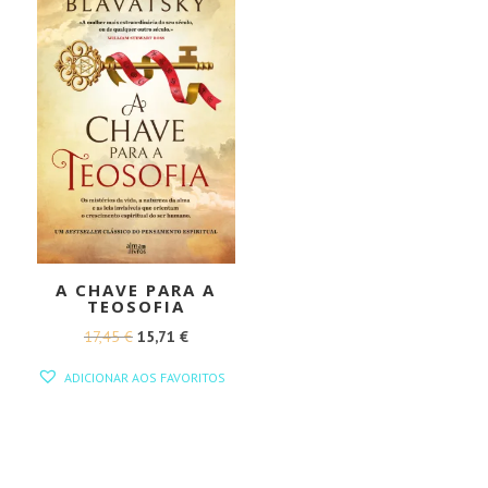
A CHAVE PARA A
TEOSOFIA
O
O
17,45
€
15,71
€
PREÇO
PREÇO
ADICIONAR AOS FAVORITOS
ORIGINAL
ATUAL
ERA:
É:
17,45 €.
15,71 €.