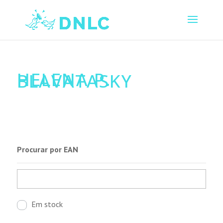
HELENA P.
BLAVATASKY
Procurar por EAN
Em stock