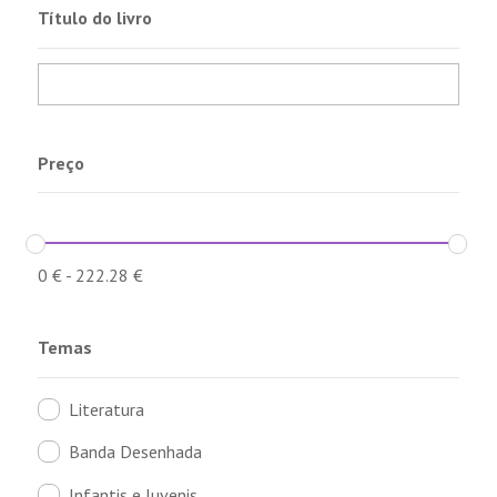
Título do livro
Preço
0
€
-
222.28
€
Temas
Literatura
Banda Desenhada
Infantis e Juvenis