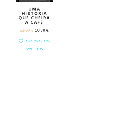
UMA
HISTÓRIA
QUE CHEIRA
A CAFÉ
O
O
12,00
€
10,80
€
PREÇO
PREÇO
ADICIONAR AOS
ORIGINAL
ATUAL
FAVORITOS
ERA:
É:
12,00 €.
10,80 €.