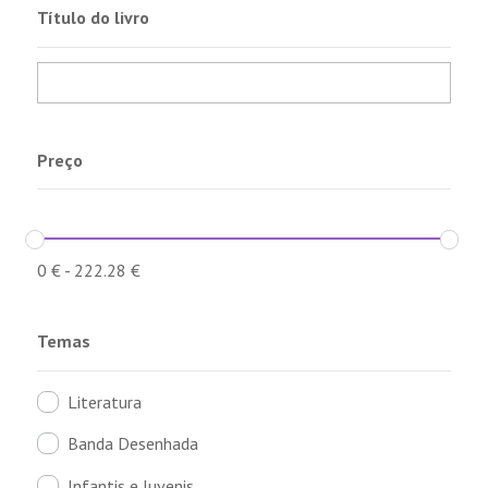
Título do livro
Preço
0
€
-
222.28
€
Temas
Literatura
Banda Desenhada
Infantis e Juvenis