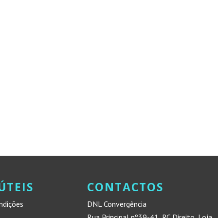
ÚTEIS
CONTACTOS
ndições
DNL Convergência
Rua Principal nº39-41, RC Direito, Loja