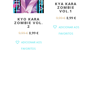
KYA KARA
ZOMBIE
VOL.1
O
O
9,99
€
8,99
€
KYO KARA
ZOMBIE VOL.
PREÇO
PREÇO
2
ADICIONAR AOS
ORIGINAL
ATUAL
O
O
9,99
€
8,99
€
FAVORITOS
ERA:
É:
PREÇO
PREÇO
ADICIONAR AOS
9,99 €.
8,99 €.
ORIGINAL
ATUAL
FAVORITOS
ERA:
É:
9,99 €.
8,99 €.